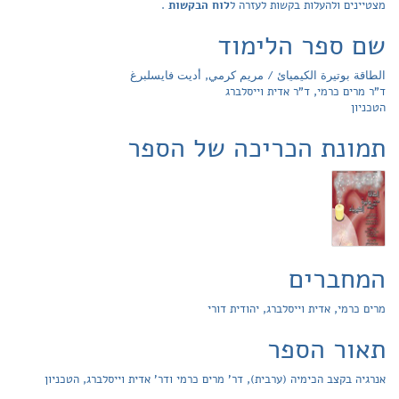
מצטיינים ולהעלות בקשות לעזרה ל
לוח הבקשות
.
שם ספר הלימוד
الطاقة بوتيرة الكيميائ / مريم كرمي, أديت فايسلبرغ
ד"ר מרים כרמי, ד"ר אדית וייסלברג
הטכניון
תמונת הכריכה של הספר
המחברים
מרים כרמי, אדית וייסלברג, יהודית דורי
תאור הספר
אנרגיה בקצב הכימיה (ערבית), דר' מרים כרמי ודר' אדית וייסלברג, הטכניון