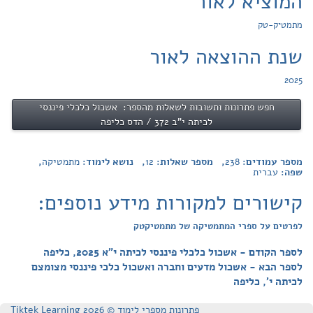
המוציא לאור
מתמטיק-טק
שנת ההוצאה לאור
2025
חפש פתרונות ותשובות לשאלות מהספר: אשכול כלכלי פיננסי
לכיתה י"ב 372 / הדס כליפה
מספר עמודים:
238
, מספר שאלות:
12
, נושא לימוד:
מתמטיקה
,
שפה:
עברית
קישורים למקורות מידע נוספים:
לפרטים על ספרי המתמטיקה של מתמטיקטק
לספר הקודם - אשכול כלכלי פיננסי לכיתה י"א 2025, כליפה
לספר הבא - אשכול מדעים וחברה ואשכול כלכי פיננסי מצומצם
לכיתה י', כליפה
פתרונות מספרי לימוד © Tiktek Learning 2026