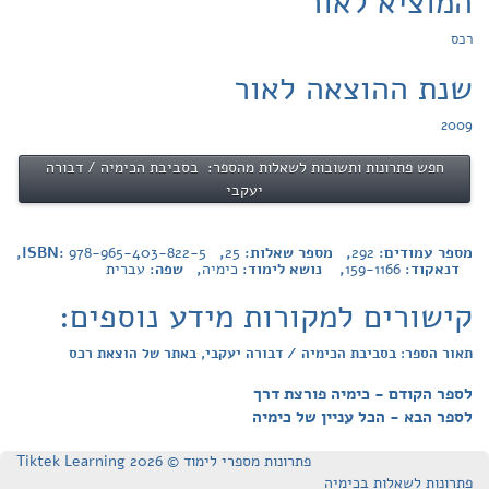
המוציא לאור
רכס
שנת ההוצאה לאור
2009
חפש פתרונות ותשובות לשאלות מהספר: בסביבת הכימיה / דבורה
יעקבי
מספר עמודים:
292
, מספר שאלות:
25
, ISBN:
978-965-403-822-5
,
דנאקוד:
159-1166
, נושא לימוד:
כימיה
, שפה:
עברית
קישורים למקורות מידע נוספים:
תאור הספר: בסביבת הכימיה / דבורה יעקבי, באתר של הוצאת רכס
לספר הקודם - כימיה פורצת דרך
לספר הבא - הכל עניין של כימיה
פתרונות מספרי לימוד © Tiktek Learning 2026
פתרונות לשאלות בכימיה