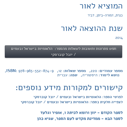
המוציא לאור
כנרת, זמורה-ביתן, דביר
שנת ההוצאה לאור
2014
חפש פתרונות ותשובות לשאלות מהספר: הלאומיות בישראל ובעמים
/ יובל קוברסקי
מספר עמודים:
220
, מספר שאלות:
12
, ISBN:
978-965-552-874-9
,
נושא לימוד:
היסטוריה
, שפה:
עברית
קישורים למקורות מידע נוספים:
לפרטי הספר: הלאומיות בישראל ובעמים / יובל קוברסקי
לצפייה חלקית בספר: הלאומיות בישראל ובעמים / יובל קוברסקי
לספר הקודם - יוון ורומא לכיתה ו, אופיר וגלעד
לספר הבא - ממדינת מקדש לעם הספר, שגיא כהן