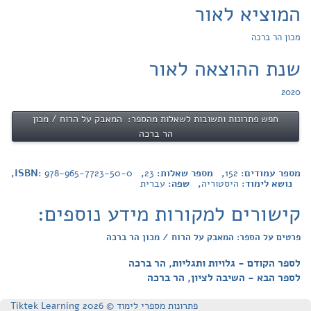
המוציא לאור
מכון הר ברכה
שנת ההוצאה לאור
2020
חפש פתרונות ותשובות לשאלות מהספר: המאבק על הרוח / מכון
הר ברכה
מספר עמודים:
152
, מספר שאלות:
23
, ISBN:
978-965-7723-50-0
,
נושא לימוד:
היסטוריה
, שפה:
עברית
קישורים למקורות מידע נוספים:
פרטים על הספר: המאבק על הרוח / מכון הר ברכה
לספר הקודם - גלויות ותגליות, הר ברכה
לספר הבא - השיבה לציון, הר ברכה
פתרונות מספרי לימוד © Tiktek Learning 2026