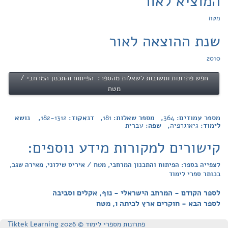
המוציא לאור
מטח
שנת ההוצאה לאור
2010
חפש פתרונות ותשובות לשאלות מהספר: הפיתוח והתכנון המרחבי /
מטח
מספר עמודים:
364
, מספר שאלות:
181
, דנאקוד:
182-1312
, נושא
לימוד:
גיאוגרפיה
, שפה:
עברית
קישורים למקורות מידע נוספים:
לצפייה בספר: הפיתוח והתכנון המרחבי, מטח / איריס שילוני, מאירה שגב,
בכותר ספרי לימוד
לספר הקודם - המרחב הישראלי - נוף, אקלים וסביבה
לספר הבא - חוקרים ארץ לכיתה ו, מטח
פתרונות מספרי לימוד © Tiktek Learning 2026