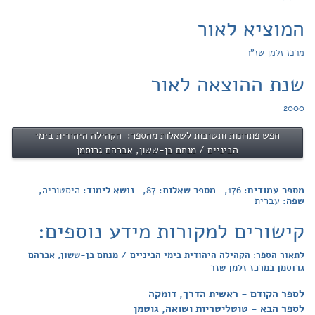
המוציא לאור
מרכז זלמן שז"ר
שנת ההוצאה לאור
2000
חפש פתרונות ותשובות לשאלות מהספר: הקהילה היהודית בימי
הביניים / מנחם בן-ששון, אברהם גרוסמן
מספר עמודים:
176
, מספר שאלות:
87
, נושא לימוד:
היסטוריה
,
שפה:
עברית
קישורים למקורות מידע נוספים:
לתאור הספר: הקהילה היהודית בימי הביניים / מנחם בן-ששון, אברהם
גרוסמן במרכז זלמן שזר
לספר הקודם - ראשית הדרך, דומקה
לספר הבא - טוטליטריות ושואה, גוטמן