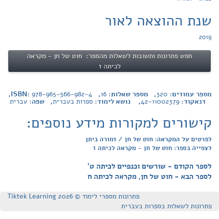
שנת ההוצאה לאור
2019
חפש פתרונות ותשובות לשאלות מהספר: חוט של חן - מקראה
לכיתה ז
מספר עמודים:
320
, מספר שאלות:
16
, ISBN:
978-965-566-982-4
,
דנאקוד:
42-11002379
, נושא לימוד:
ספרות בעברית
, שפה:
עברית
קישורים למקורות מידע נוספים:
לפרטים על המקראה: חוט של חן / זמורה ביתן
לצפייה בספר: חוט של חן - מקראה לכיתה ז
לספר הקודם - שורשים וכנפיים לכיתה ט'
לספר הבא - חוט של חן, מקראה לכיתה ח
פתרונות מספרי לימוד © Tiktek Learning 2026
פתרונות לשאלות בספרות בעברית