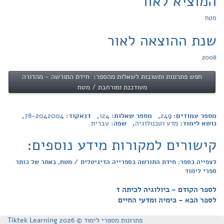
המוציא לאור
מטח
שנת ההוצאה לאור
2008
חפש פתרונות ותשובות לשאלות מהספר: חידת התורשה - מהדורה
מעודכנת ומורחבת / מטח
מספר עמודים:
249
, מספר שאלות:
124
, דנאקוד:
78-2042004
,
נושא לימוד:
מדע וטכנולוגיה
, שפה:
עברית
קישורים למקורות מידע נוספים:
לצפייה בספר: חידת התורשה בספרייה הדיגיטלית / מטח, באתר של כותר
ספרי לימוד
לספר הקודם - ביולוגיה לכיתה ז
לספר הבא - כימיה ומדעי החיים
פתרונות מספרי לימוד © Tiktek Learning 2026