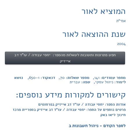
המוציא לאור
אמי"ת
שנת ההוצאה לאור
2004
חפש פתרונות ותשובות לשאלות מהספר: יחסי עבודה / עו"ד דב
אייזיק
מספר עמודים:
141
, מספר שאלות:
70
, דנאקוד:
650-1
, נושא
לימוד:
ניהול עסקי
, שפה:
עברית
קישורים למקורות מידע נוספים:
אודות הספר: יחסי עבודה / עו"ד דב אייזיק בפרסומים
פרטים נוספים על הספר: יחסי עבודה / עו"ד דב אייזיק בספריית מרכז
חינוך ליאו באק
לספר הקודם - ניהול חשבונות ב