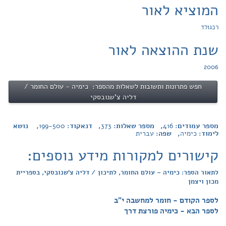
המוציא לאור
רכגולד
שנת ההוצאה לאור
2006
חפש פתרונות ותשובות לשאלות מהספר: כימיה - עולם החומר /
דליה צ'שנובסקי
מספר עמודים:
416
, מספר שאלות:
373
, דנאקוד:
199-500
, נושא
לימוד:
כימיה
, שפה:
עברית
קישורים למקורות מידע נוספים:
לתאור הספר: כימיה – עולם החומר, לתיכון / דליה צ'שנובסקי, בספריית
מכון ויצמן
לספר הקודם - חומר למחשבה י"ב
לספר הבא - כימיה פורצת דרך