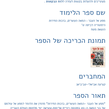
מצטיינים ולהעלות בקשות לעזרה ל
לוח הבקשות
.
שם ספר הלימוד
מסע אל העבר : המאה העשרים, בזכות החירות
היסטוריה לכיתה ט'
הוצאת מטח
תמונת הכריכה של הספר
המחברים
קציעה אביאלי-טביביאן
תאור הספר
"מסע אל העבר -המאה העשרים, בזכות החירות" מזמין את הלומד למסע אל עולמם
של בני המאה ה-20 בתקופה רוויית אלימות,ששיאה ימי מלחמת העולם השנייה