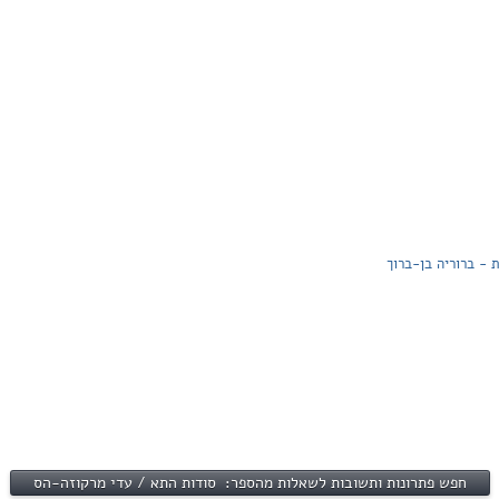
 - ברוריה בן-ברוך
חפש פתרונות ותשובות לשאלות מהספר: סודות התא / עדי מרקוזה-הס