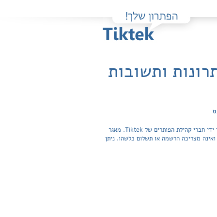
תרונות ותשובות
ס
פה תוכלו למצוא בקלות ובחינם פתרונות מלאים ותשובות מפורטות לשאלות מהספר סוציולוגיה: במעגלי חברה - חיברות / רכס שהועלו על ידי חברי קהילת הפותרים של Tiktek. מאגר
תשובות לשאלות חפשית ואינה מצריכה הרשמה או תשלום כלשהו. ניתן