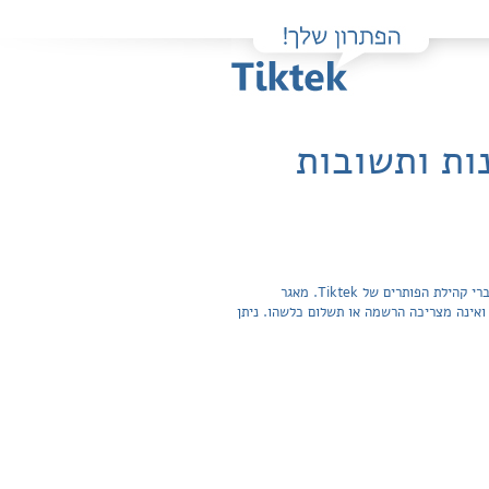
נות ותשובות
פה תוכלו למצוא בקלות ובחינם פתרונות מלאים ותשובות מפורטות לשאלות מהספר ספרות לחטיבה העליונה / ליון בוקס שהועלו על ידי חברי קהילת הפותרים של Tiktek. מאגר
תשובות לשאלות חפשית ואינה מצריכה הרשמה או תשלום כלשהו. ניתן