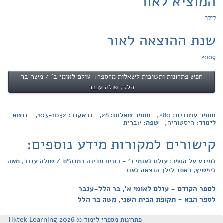
המוציא לאור
לילך
שנת ההוצאה לאור
2009
חפש פתרונות ותשובות לשאלות מהספר: עולם לאומי ב' / משה בר
הלל, שולה ענבר
מספר עמודים:
280
, מספר שאלות:
28
, דנאקוד:
103-1032
, נושא
לימוד:
היסטוריה
, שפה:
עברית
קישורים למקורות מידע נוספים:
למידע על הספר: עולם לאומי ב' - בונים מדינה במזה"ת / שולה ענבר, משה
ליפשיץ, באתר לילך הוצאה לאור
לספר הקודם - עולם לאומי א', בר הלל-ענבר
לספר הבא - תקופת הבית השני, משה בר הלל
פתרונות מספרי לימוד © Tiktek Learning 2026