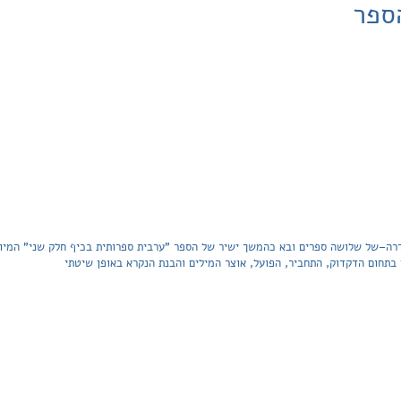
ספר
דרה–של שלושה ספרים ובא כהמשך ישיר של הספר "ערבית ספרותית בכיף חלק שני" המיו
 בתחום הדקדוק, התחביר, הפועל, אוצר המילים והבנת הנקרא באופן שיטתי