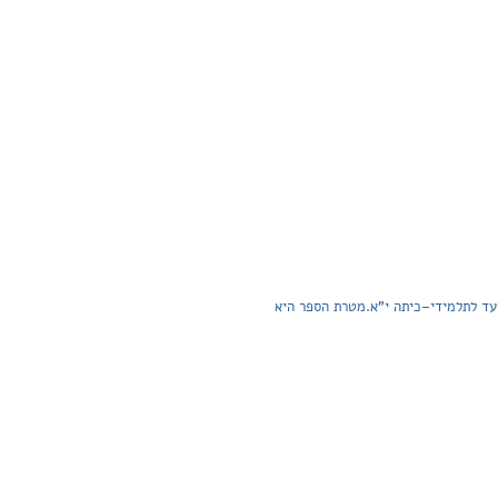
עד לתלמידי–כיתה י"א.מטרת הספר היא