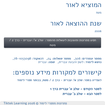
המוציא לאור
מטח
שנת ההוצאה לאור
2006
חפש פתרונות ותשובות לשאלות מהספר: שלב א': עברית - כרך 2 /
מטח
מספר עמודים:
306
, מספר שאלות:
24
, דנאקוד:
78-1053098
,
נושא לימוד:
לשון והבעה עברית
, שפה:
עברית
קישורים למקורות מידע נוספים:
לצפייה בספר: שלב א': עברית - כרך 2 / מטח, בכותר ספרי לימוד
לספר הקודם - שלב א' עברית כרך 1
לספר הבא - שלב ב' עברית
פתרונות מספרי לימוד © Tiktek Learning 2026