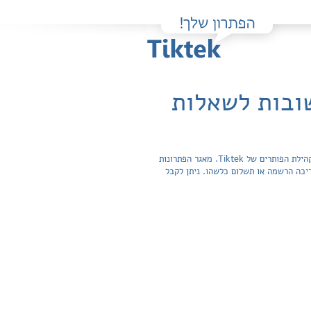
פה תוכלו למצוא בקלות ובחינם פתרונות מלאים ותשובות מפורטות לשאלות מהספר Insights - Workbook / ECB שהועלו על ידי חברי קהילת הפותרים של Tiktek. מאגר הפתרונות
חפשית ואינה מצריכה הרשמה או תשלום כלשהו. ניתן לקבל